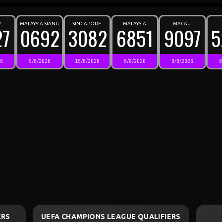
Y
MALAYSIA SIANG
SINGAPORE
MALAYSIA
MACAU
27
0692
3082
6851
9097
5
26
9/8/2026
15/6/2026
8/8/2026
8/8/2026
8
IN LA LIGA
SPAIN LA LIGA