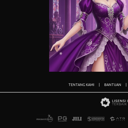
TENTANG KAMI
|
BANTUAN
|