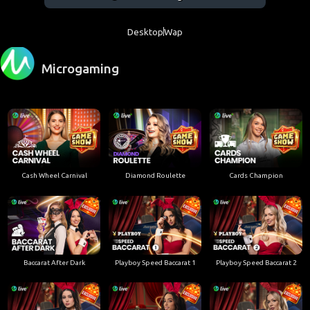
Desktop
Wap
Microgaming
Cash Wheel Carnival
Diamond Roulette
Cards Champion
Baccarat After Dark
Playboy Speed Baccarat 1
Playboy Speed Baccarat 2