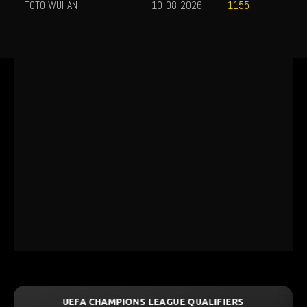
TOTO WUHAN
10-08-2026
1155
GUE QUALIFIERS
UEFA EUROPA LEAGUE QU