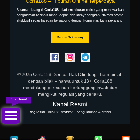
Corla188
– Hiburan Online Terpercaya
Selamat datang di
Corla188
, platform hiburan online yang menawarkan
pengalaman bermain aman, cepat, dan menyenangkan. Nikmati promo
eksklusif setiap hari dan bergabung dengan komunitas kami sekarang!
Daftar Sekarang
© 2025
Corla188
. Semua Hak Dilindungi. Bermainlah
dengan bijak – hanya untuk 18+. Corla188
mendukung permainan bertanggung jawab dan
mengikuti regulasi yang berlaku.
Klik Disini!
Kanal Resmi
Blog resmi Corla188: testriffic
– pengumuman & artikel.