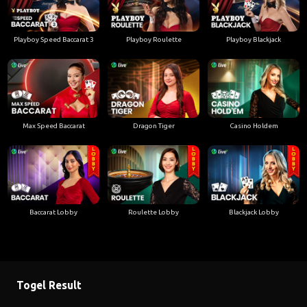
Playboy Speed Baccarat 3
Playboy Roulette
Playboy Blackjack
Max Speed Baccarat
Dragon Tiger
Casino Holdem
Baccarat Lobby
Roulette Lobby
Blackjack Lobby
Togel Result