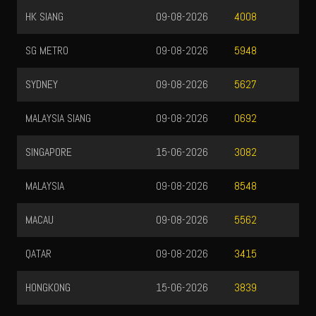
HK SIANG
09-08-2026
4008
SG METRO
09-08-2026
5948
SYDNEY
09-08-2026
5627
MALAYSIA SIANG
09-08-2026
0692
SINGAPORE
15-06-2026
3082
MALAYSIA
09-08-2026
8548
MACAU
09-08-2026
5562
QATAR
09-08-2026
3415
HONGKONG
15-06-2026
3839